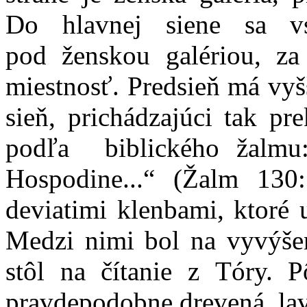
Do hlavnej siene sa vs
pod ženskou galériou, za
miestnosť. Predsieň má vy
sieň, prichádzajúci tak pr
podľa biblického žalmu
Hospodine...“ (Žalm 130:
deviatimi klenbami, ktoré u
Medzi nimi bol na vyvýše
stôl na čítanie z Tóry. 
pravdepodobne drevená, lav