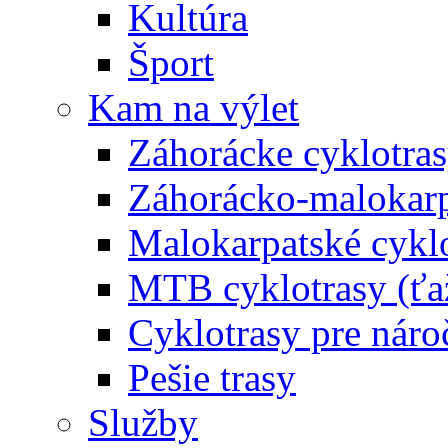
Kultúra
Šport
Kam na výlet
Záhorácke cyklotras
Záhorácko-malokarpa
Malokarpatské cyklo
MTB cyklotrasy (ťa
Cyklotrasy pre náro
Pešie trasy
Služby