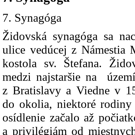
7. Synagóga
Židovská synagóga sa nac
ulice vedúcej z Námestia M
kostola sv. Štefana. Žid
medzi najstaršie na územ
z Bratislavy a Viedne v 15
do okolia, niektoré rodiny
osídlenie začalo až počiat
a privilégiám od miestnyc