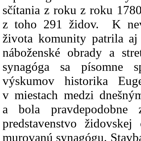
sčítania z roku z roku 178
z toho 291 židov. K nev
života komunity patrila aj
náboženské obrady a stret
synagóga sa písomne 
výskumov historika Euge
v miestach medzi dnešn
a bola pravdepodobne
predstavenstvo židovske
murovanú synagógu. Stavba