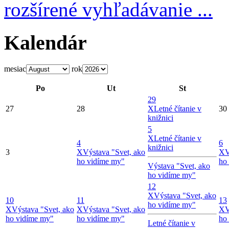
rozšírené vyhľadávanie ...
Kalendár
mesiac
rok
Po
Ut
St
29
27
28
X
Letné čítanie v
30
knižnici
5
X
Letné čítanie v
4
6
knižnici
3
X
Výstava "Svet, ako
X
V
ho vidíme my"
ho
Výstava "Svet, ako
ho vidíme my"
12
X
Výstava "Svet, ako
10
11
13
ho vidíme my"
X
Výstava "Svet, ako
X
Výstava "Svet, ako
X
V
ho vidíme my"
ho vidíme my"
ho
Letné čítanie v