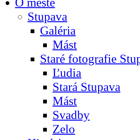
O meste
Stupava
Galéria
Mást
Staré fotografie St
Ľudia
Stará Stupava
Mást
Svadby
Zelo