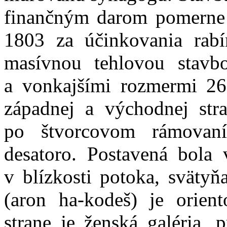
finančným darom pomerne 
1803 za účinkovania rab
masívnou tehlovou stav
a vonkajšími rozmermi 2
západnej a východnej str
po štvorcovom rámovan
desatoro. Postavená bola 
v blízkosti potoka, sväty
(aron ha-kodeš) je orien
strane je ženská galéria, 