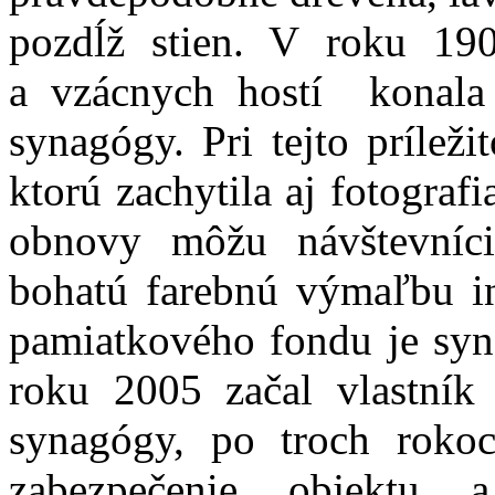
pozdĺž stien. V roku 190
a vzácnych hostí konala 
synagógy. Pri tejto príležit
ktorú zachytila aj fotograf
obnovy môžu návštevníc
bohatú farebnú výmaľbu i
pamiatkového fondu je syn
roku 2005 začal vlastník
synagógy, po troch rokoc
zabezpečenie objektu 