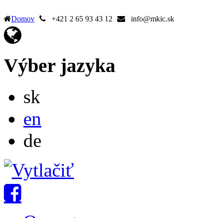
Domov
+421 2 65 93 43 12
info@mkic.sk
Výber jazyka
Slovensky
sk
English
en
Deutsch
de