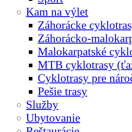
Kam na výlet
Záhorácke cyklotras
Záhorácko-malokarpa
Malokarpatské cyklo
MTB cyklotrasy (ťa
Cyklotrasy pre náro
Pešie trasy
Služby
Ubytovanie
Reštaurácie