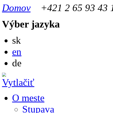
Domov
+421 2 65 93 43 
Výber jazyka
Slovensky
sk
English
en
Deutsch
de
O meste
Stupava