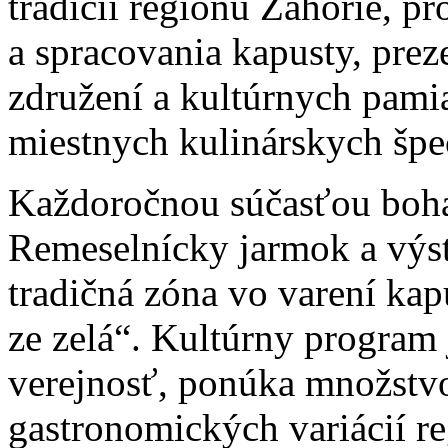
tradícií regiónu Záhorie, p
a spracovania kapusty, prez
združení a kultúrnych pami
miestnych kulinárskych špec
Každoročnou súčasťou boha
Remeselnícky jarmok a výst
tradičná zóna vo varení ka
ze zelá“. Kultúrny program 
verejnosť, ponúka množstvo 
gastronomických variácií re