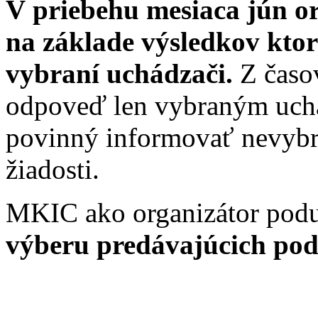
V priebehu mesiaca jún or
na základe výsledkov ktor
vybraní uchádzači.
Z časo
odpoveď len vybraným uchá
povinný informovať nevybr
žiadosti.
MKIC ako organizátor podu
výberu predávajúcich podľ