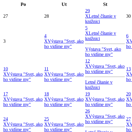
Po
Ut
St
29
27
28
X
Letné čítanie v
30
knižnici
5
X
Letné čítanie v
4
6
knižnici
3
X
Výstava "Svet, ako
X
V
ho vidíme my"
ho
Výstava "Svet, ako
ho vidíme my"
12
X
Výstava "Svet, ako
10
11
13
ho vidíme my"
X
Výstava "Svet, ako
X
Výstava "Svet, ako
X
V
ho vidíme my"
ho vidíme my"
ho
Letné čítanie v
knižnici
17
18
19
20
X
Výstava "Svet, ako
X
Výstava "Svet, ako
X
Výstava "Svet, ako
X
V
ho vidíme my"
ho vidíme my"
ho vidíme my"
ho
26
X
Výstava "Svet, ako
24
25
27
ho vidíme my"
X
Výstava "Svet, ako
X
Výstava "Svet, ako
X
V
ho vidíme my"
ho vidíme my"
ho