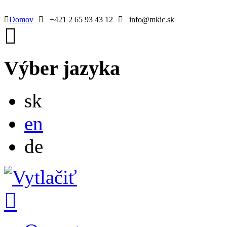
Domov
+421 2 65 93 43 12
info@mkic.sk
Výber jazyka
Slovensky
sk
English
en
Deutsch
de