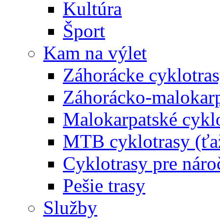
Kultúra
Šport
Kam na výlet
Záhorácke cyklotras
Záhorácko-malokarpa
Malokarpatské cyklo
MTB cyklotrasy (ťa
Cyklotrasy pre náro
Pešie trasy
Služby