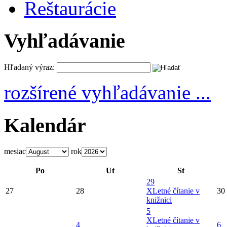
Reštaurácie
Vyhľadávanie
Hľadaný výraz:
rozšírené vyhľadávanie ...
Kalendár
mesiac
rok
Po
Ut
St
29
27
28
X
Letné čítanie v
30
knižnici
5
X
Letné čítanie v
4
6