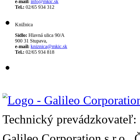
e-mail:
info@mkic.sk
Tel.:
02/65 934 312
Knižnica
Sídlo:
Hlavná ulica 90/A
900 31 Stupava,
e-mail:
kniznica@mkic.sk
Tel.:
02/65 934 818
Technický prevádzkovateľ:
Galileo Corporation s.r.o.,