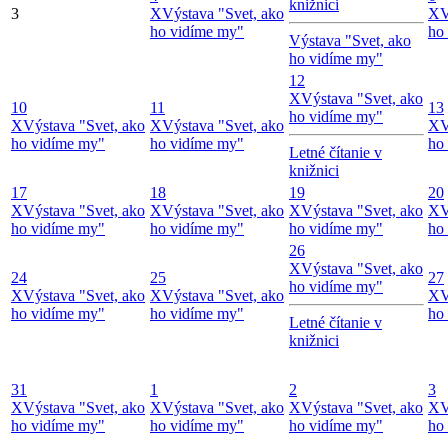
knižnici
3
X
Výstava "Svet, ako
X
V
ho vidíme my"
ho
Výstava "Svet, ako
ho vidíme my"
12
X
Výstava "Svet, ako
10
11
13
ho vidíme my"
X
Výstava "Svet, ako
X
Výstava "Svet, ako
X
V
ho vidíme my"
ho vidíme my"
ho
Letné čítanie v
knižnici
17
18
19
20
X
Výstava "Svet, ako
X
Výstava "Svet, ako
X
Výstava "Svet, ako
X
V
ho vidíme my"
ho vidíme my"
ho vidíme my"
ho
26
X
Výstava "Svet, ako
24
25
27
ho vidíme my"
X
Výstava "Svet, ako
X
Výstava "Svet, ako
X
V
ho vidíme my"
ho vidíme my"
ho
Letné čítanie v
knižnici
31
1
2
3
X
Výstava "Svet, ako
X
Výstava "Svet, ako
X
Výstava "Svet, ako
X
V
ho vidíme my"
ho vidíme my"
ho vidíme my"
ho