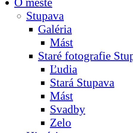
O meste
Stupava
Galéria
Mást
Staré fotografie St
Ľudia
Stará Stupava
Mást
Svadby
Zelo