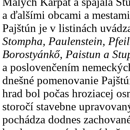
Malých Karpát a spájala S
a ďalšími obcami a mestam
Pajštún je v listinách uvá
Stompha, Paulenstein, Pfeils
Borostyánkő, Paistun a Stu
a poslovenčením nemeckých 
dnešné pomenovanie Pajštú
hrad bol počas hroziacej os
storočí stavebne upravovaný
pochádza dodnes zachované