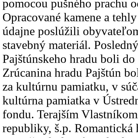
pomocou pušného prachu ods
Opracované kamene a tehly 
údajne poslúžili obyvateľo
stavebný materiál. Posledn
Pajštúnskeho hradu boli do
Zrúcanina hradu Pajštún bo
za kultúrnu pamiatku, v súč
kultúrna pamiatka v Ústre
fondu. Terajším Vlastníko
republiky, š.p. Romantická