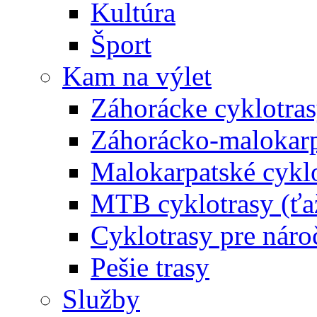
Kultúra
Šport
Kam na výlet
Záhorácke cyklotras
Záhorácko-malokarpa
Malokarpatské cyklo
MTB cyklotrasy (ťa
Cyklotrasy pre náro
Pešie trasy
Služby