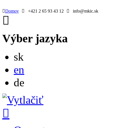
Domov
+421 2 65 93 43 12
info@mkic.sk
Výber jazyka
Slovensky
sk
English
en
Deutsch
de