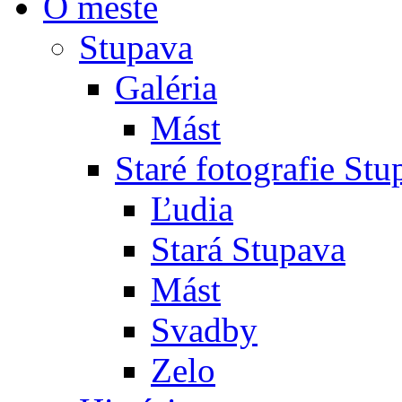
O meste
Stupava
Galéria
Mást
Staré fotografie St
Ľudia
Stará Stupava
Mást
Svadby
Zelo