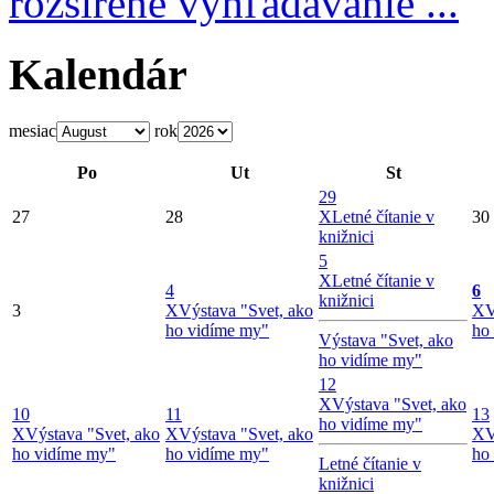
rozšírené vyhľadávanie ...
Kalendár
mesiac
rok
Po
Ut
St
29
27
28
X
Letné čítanie v
30
knižnici
5
X
Letné čítanie v
4
6
knižnici
3
X
Výstava "Svet, ako
X
V
ho vidíme my"
ho
Výstava "Svet, ako
ho vidíme my"
12
X
Výstava "Svet, ako
10
11
13
ho vidíme my"
X
Výstava "Svet, ako
X
Výstava "Svet, ako
X
V
ho vidíme my"
ho vidíme my"
ho
Letné čítanie v
knižnici