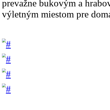
prevažne bukovým a hrabo
výletným miestom pre domác