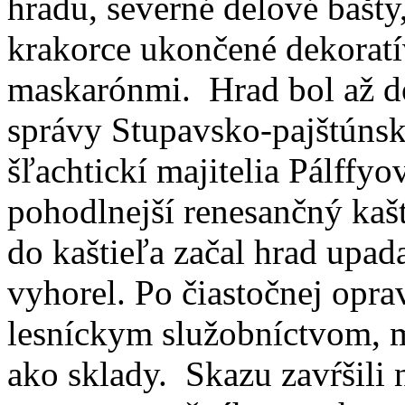
hradu, severné delové bašty
krakorce ukončené dekorat
maskarónmi. Hrad bol až do
správy Stupavsko-pajštúnsk
šľachtickí majitelia Pálffy
pohodlnejší renesančný kašt
do kaštieľa začal hrad upada
vyhorel. Po čiastočnej opr
lesníckym služobníctvom, mi
ako sklady. Skazu zavŕšili 