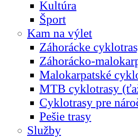
Kultúra
Šport
Kam na výlet
Záhorácke cyklotras
Záhorácko-malokarpa
Malokarpatské cyklo
MTB cyklotrasy (ťa
Cyklotrasy pre náro
Pešie trasy
Služby