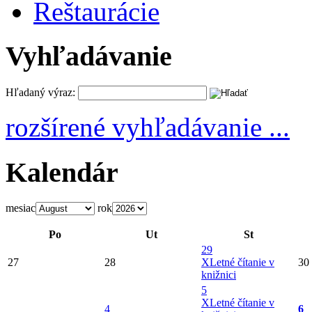
Reštaurácie
Vyhľadávanie
Hľadaný výraz:
rozšírené vyhľadávanie ...
Kalendár
mesiac
rok
Po
Ut
St
29
27
28
X
Letné čítanie v
30
knižnici
5
X
Letné čítanie v
4
6