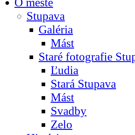
O meste
Stupava
Galéria
Mást
Staré fotografie St
Ľudia
Stará Stupava
Mást
Svadby
Zelo