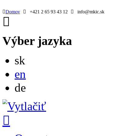
Domov
+421 2 65 93 43 12
info@mkic.sk
Výber jazyka
Slovensky
sk
English
en
Deutsch
de