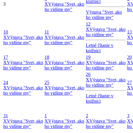
knižnici
3
X
Výstava "Svet, ako
X
V
ho vidíme my"
ho
Výstava "Svet, ako
ho vidíme my"
12
X
Výstava "Svet, ako
10
11
13
ho vidíme my"
X
Výstava "Svet, ako
X
Výstava "Svet, ako
X
V
ho vidíme my"
ho vidíme my"
ho
Letné čítanie v
knižnici
17
18
19
20
X
Výstava "Svet, ako
X
Výstava "Svet, ako
X
Výstava "Svet, ako
X
V
ho vidíme my"
ho vidíme my"
ho vidíme my"
ho
26
X
Výstava "Svet, ako
24
25
27
ho vidíme my"
X
Výstava "Svet, ako
X
Výstava "Svet, ako
X
V
ho vidíme my"
ho vidíme my"
ho
Letné čítanie v
knižnici
31
1
2
3
X
Výstava "Svet, ako
X
Výstava "Svet, ako
X
Výstava "Svet, ako
X
V
ho vidíme my"
ho vidíme my"
ho vidíme my"
ho