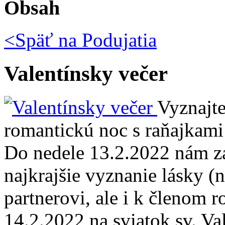
Obsah
<Späť na
Podujatia
Valentínsky večer
Vyznajte
romantickú noc s raňajkami
Do nedele 13.2.2022 nám za
najkrajšie vyznanie lásky (n
partnerovi, ale i k členom ro
14.2.2022 na sviatok sv. Va