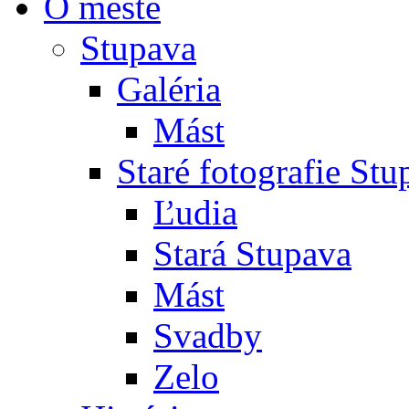
O meste
Stupava
Galéria
Mást
Staré fotografie St
Ľudia
Stará Stupava
Mást
Svadby
Zelo