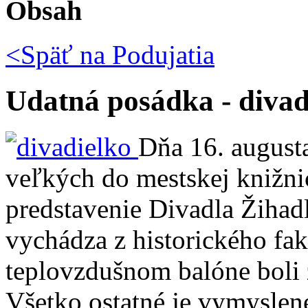
Obsah
<Späť na
Podujatia
Udatná posádka - divad
Dňa 16. august
veľkých do mestskej knižni
predstavenie Divadla Žihad
vychádza z historického fak
teplovzdušnom balóne boli z
Všetko ostatné je vymyslen