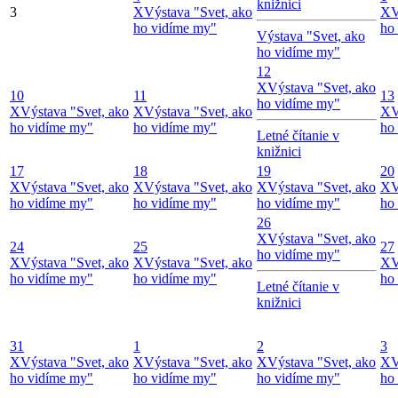
knižnici
3
X
Výstava "Svet, ako
X
V
ho vidíme my"
ho
Výstava "Svet, ako
ho vidíme my"
12
X
Výstava "Svet, ako
10
11
13
ho vidíme my"
X
Výstava "Svet, ako
X
Výstava "Svet, ako
X
V
ho vidíme my"
ho vidíme my"
ho
Letné čítanie v
knižnici
17
18
19
20
X
Výstava "Svet, ako
X
Výstava "Svet, ako
X
Výstava "Svet, ako
X
V
ho vidíme my"
ho vidíme my"
ho vidíme my"
ho
26
X
Výstava "Svet, ako
24
25
27
ho vidíme my"
X
Výstava "Svet, ako
X
Výstava "Svet, ako
X
V
ho vidíme my"
ho vidíme my"
ho
Letné čítanie v
knižnici
31
1
2
3
X
Výstava "Svet, ako
X
Výstava "Svet, ako
X
Výstava "Svet, ako
X
V
ho vidíme my"
ho vidíme my"
ho vidíme my"
ho