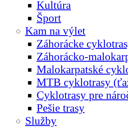
Kultúra
Šport
Kam na výlet
Záhorácke cyklotras
Záhorácko-malokarpa
Malokarpatské cyklo
MTB cyklotrasy (ťa
Cyklotrasy pre náro
Pešie trasy
Služby