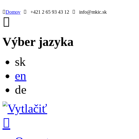
Domov
+421 2 65 93 43 12
info@mkic.sk
Výber jazyka
Slovensky
sk
English
en
Deutsch
de