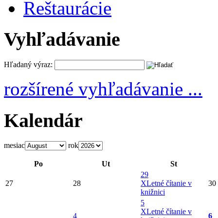
Reštaurácie
Vyhľadávanie
Hľadaný výraz:
rozšírené vyhľadávanie ...
Kalendár
mesiac
rok
Po
Ut
St
29
27
28
X
Letné čítanie v
30
knižnici
5
X
Letné čítanie v
4
6