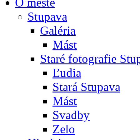
O meste
Stupava
Galéria
Mást
Staré fotografie St
Ľudia
Stará Stupava
Mást
Svadby
Zelo