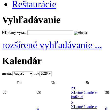
Reštaurácie
Vyhľadávanie
Hľadaný výraz:
rozšírené vyhľadávanie ...
Kalendár
mesiac
rok
Po
Ut
St
29
27
28
X
Letné čítanie v
30
knižnici
5
X
Letné čítanie v
4
6