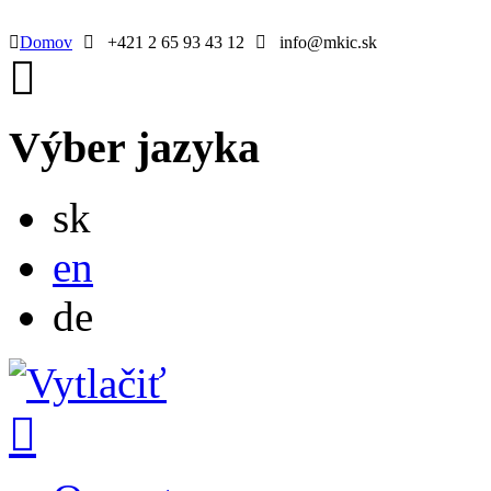
Domov
+421 2 65 93 43 12
info@mkic.sk
Výber jazyka
Slovensky
sk
English
en
Deutsch
de