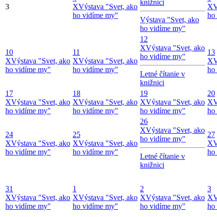
knižnici
3
X
Výstava "Svet, ako
X
V
ho vidíme my"
ho
Výstava "Svet, ako
ho vidíme my"
12
X
Výstava "Svet, ako
10
11
13
ho vidíme my"
X
Výstava "Svet, ako
X
Výstava "Svet, ako
X
V
ho vidíme my"
ho vidíme my"
ho
Letné čítanie v
knižnici
17
18
19
20
X
Výstava "Svet, ako
X
Výstava "Svet, ako
X
Výstava "Svet, ako
X
V
ho vidíme my"
ho vidíme my"
ho vidíme my"
ho
26
X
Výstava "Svet, ako
24
25
27
ho vidíme my"
X
Výstava "Svet, ako
X
Výstava "Svet, ako
X
V
ho vidíme my"
ho vidíme my"
ho
Letné čítanie v
knižnici
31
1
2
3
X
Výstava "Svet, ako
X
Výstava "Svet, ako
X
Výstava "Svet, ako
X
V
ho vidíme my"
ho vidíme my"
ho vidíme my"
ho