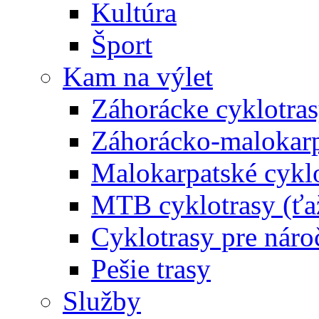
Kultúra
Šport
Kam na výlet
Záhorácke cyklotras
Záhorácko-malokarpa
Malokarpatské cyklo
MTB cyklotrasy (ťa
Cyklotrasy pre náro
Pešie trasy
Služby