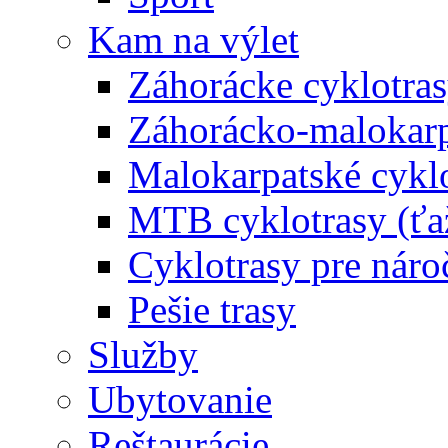
Kam na výlet
Záhorácke cyklotras
Záhorácko-malokarpa
Malokarpatské cyklo
MTB cyklotrasy (ťa
Cyklotrasy pre náro
Pešie trasy
Služby
Ubytovanie
Reštaurácie