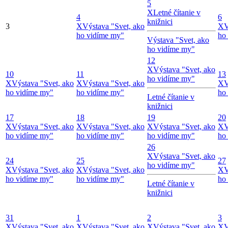
5
X
Letné čítanie v
4
6
knižnici
3
X
Výstava "Svet, ako
X
V
ho vidíme my"
ho
Výstava "Svet, ako
ho vidíme my"
12
X
Výstava "Svet, ako
10
11
13
ho vidíme my"
X
Výstava "Svet, ako
X
Výstava "Svet, ako
X
V
ho vidíme my"
ho vidíme my"
ho
Letné čítanie v
knižnici
17
18
19
20
X
Výstava "Svet, ako
X
Výstava "Svet, ako
X
Výstava "Svet, ako
X
V
ho vidíme my"
ho vidíme my"
ho vidíme my"
ho
26
X
Výstava "Svet, ako
24
25
27
ho vidíme my"
X
Výstava "Svet, ako
X
Výstava "Svet, ako
X
V
ho vidíme my"
ho vidíme my"
ho
Letné čítanie v
knižnici
31
1
2
3
X
Výstava "Svet, ako
X
Výstava "Svet, ako
X
Výstava "Svet, ako
X
V