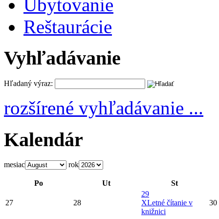
Ubytovanie
Reštaurácie
Vyhľadávanie
Hľadaný výraz:
rozšírené vyhľadávanie ...
Kalendár
mesiac
rok
Po
Ut
St
29
27
28
X
Letné čítanie v
30
knižnici