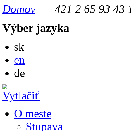
Domov
+421 2 65 93 43 
Výber jazyka
Slovensky
sk
English
en
Deutsch
de
O meste
Stupava