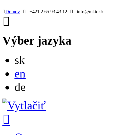
Domov
+421 2 65 93 43 12
info@mkic.sk
Výber jazyka
Slovensky
sk
English
en
Deutsch
de