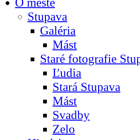
O meste
Stupava
Galéria
Mást
Staré fotografie St
Ľudia
Stará Stupava
Mást
Svadby
Zelo