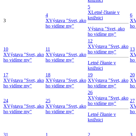
knižnici
5
X
Letné čítanie v
4
6
knižnici
3
X
Výstava "Svet, ako
X
V
ho vidíme my"
ho
Výstava "Svet, ako
ho vidíme my"
12
X
Výstava "Svet, ako
10
11
13
ho vidíme my"
X
Výstava "Svet, ako
X
Výstava "Svet, ako
X
V
ho vidíme my"
ho vidíme my"
ho
Letné čítanie v
knižnici
17
18
19
20
X
Výstava "Svet, ako
X
Výstava "Svet, ako
X
Výstava "Svet, ako
X
V
ho vidíme my"
ho vidíme my"
ho vidíme my"
ho
26
X
Výstava "Svet, ako
24
25
27
ho vidíme my"
X
Výstava "Svet, ako
X
Výstava "Svet, ako
X
V
ho vidíme my"
ho vidíme my"
ho
Letné čítanie v
knižnici
31
1
2
3