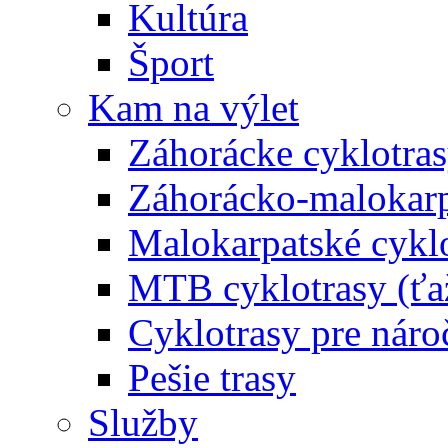
Kultúra
Šport
Kam na výlet
Záhorácke cyklotras
Záhorácko-malokarpa
Malokarpatské cyklo
MTB cyklotrasy (ťa
Cyklotrasy pre náro
Pešie trasy
Služby