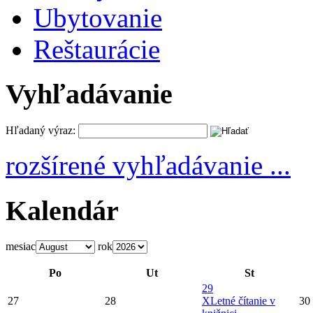
Ubytovanie
Reštaurácie
Vyhľadávanie
Hľadaný výraz:
rozšírené vyhľadávanie ...
Kalendár
mesiac
rok
Po
Ut
St
29
27
28
X
Letné čítanie v
30