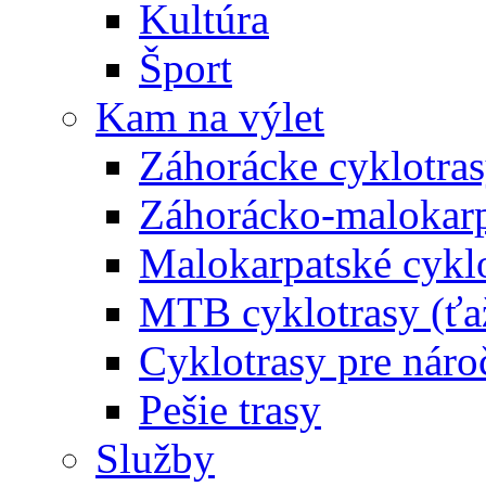
Kultúra
Šport
Kam na výlet
Záhorácke cyklotras
Záhorácko-malokarpa
Malokarpatské cyklo
MTB cyklotrasy (ťa
Cyklotrasy pre náro
Pešie trasy
Služby