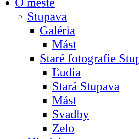
O meste
Stupava
Galéria
Mást
Staré fotografie St
Ľudia
Stará Stupava
Mást
Svadby
Zelo