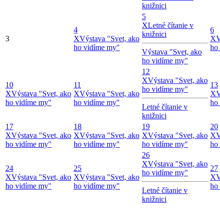
knižnici
5
X
Letné čítanie v
4
6
knižnici
3
X
Výstava "Svet, ako
X
V
ho vidíme my"
ho
Výstava "Svet, ako
ho vidíme my"
12
X
Výstava "Svet, ako
10
11
13
ho vidíme my"
X
Výstava "Svet, ako
X
Výstava "Svet, ako
X
V
ho vidíme my"
ho vidíme my"
ho
Letné čítanie v
knižnici
17
18
19
20
X
Výstava "Svet, ako
X
Výstava "Svet, ako
X
Výstava "Svet, ako
X
V
ho vidíme my"
ho vidíme my"
ho vidíme my"
ho
26
X
Výstava "Svet, ako
24
25
27
ho vidíme my"
X
Výstava "Svet, ako
X
Výstava "Svet, ako
X
V
ho vidíme my"
ho vidíme my"
ho
Letné čítanie v
knižnici