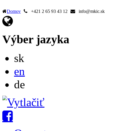
Domov
+421 2 65 93 43 12
info@mkic.sk
Výber jazyka
Slovensky
sk
English
en
Deutsch
de