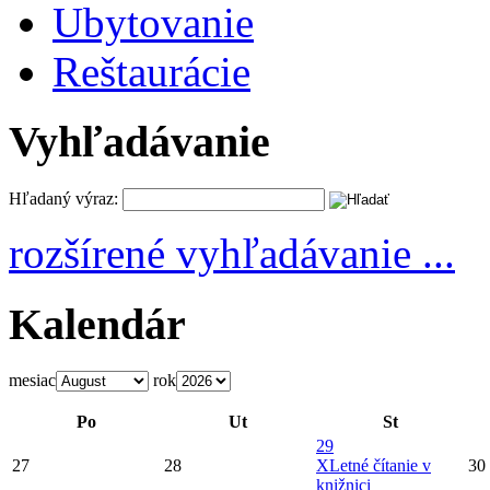
Ubytovanie
Reštaurácie
Vyhľadávanie
Hľadaný výraz:
rozšírené vyhľadávanie ...
Kalendár
mesiac
rok
Po
Ut
St
29
27
28
X
Letné čítanie v
30
knižnici