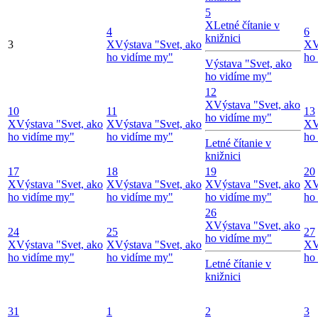
5
X
Letné čítanie v
4
6
knižnici
3
X
Výstava "Svet, ako
X
V
ho vidíme my"
ho
Výstava "Svet, ako
ho vidíme my"
12
X
Výstava "Svet, ako
10
11
13
ho vidíme my"
X
Výstava "Svet, ako
X
Výstava "Svet, ako
X
V
ho vidíme my"
ho vidíme my"
ho
Letné čítanie v
knižnici
17
18
19
20
X
Výstava "Svet, ako
X
Výstava "Svet, ako
X
Výstava "Svet, ako
X
V
ho vidíme my"
ho vidíme my"
ho vidíme my"
ho
26
X
Výstava "Svet, ako
24
25
27
ho vidíme my"
X
Výstava "Svet, ako
X
Výstava "Svet, ako
X
V
ho vidíme my"
ho vidíme my"
ho
Letné čítanie v
knižnici
31
1
2
3