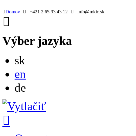
Domov
+421 2 65 93 43 12
info@mkic.sk
Výber jazyka
Slovensky
sk
English
en
Deutsch
de