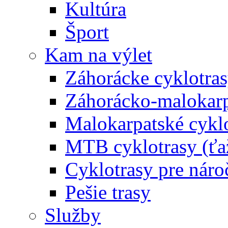
Kultúra
Šport
Kam na výlet
Záhorácke cyklotras
Záhorácko-malokarpa
Malokarpatské cyklo
MTB cyklotrasy (ťa
Cyklotrasy pre náro
Pešie trasy
Služby