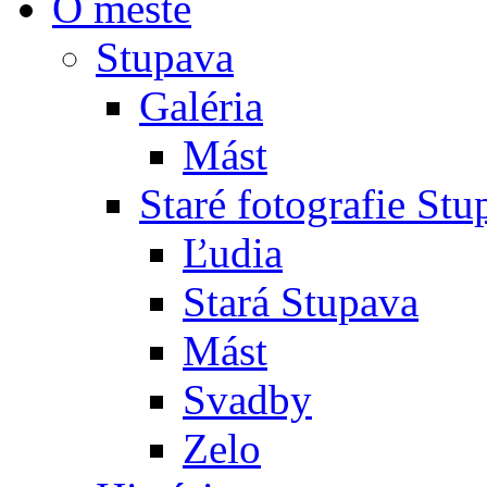
O meste
Stupava
Galéria
Mást
Staré fotografie St
Ľudia
Stará Stupava
Mást
Svadby
Zelo