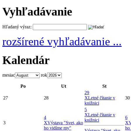
Vyhľadávanie
Hľadaný výraz:
rozšírené vyhľadávanie ...
Kalendár
mesiac
rok
Po
Ut
St
29
27
28
X
Letné čítanie v
30
knižnici
5
X
Letné čítanie v
4
6
knižnici
3
X
Výstava "Svet, ako
X
V
ho vidíme my"
ho
Výstava "Svet, ako