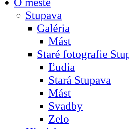
O meste
Stupava
Galéria
Mást
Staré fotografie St
Ľudia
Stará Stupava
Mást
Svadby
Zelo