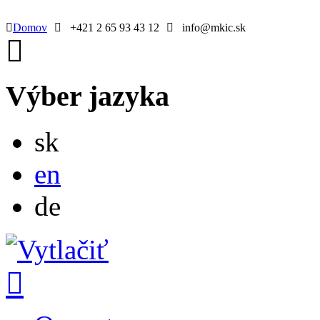
Domov
+421 2 65 93 43 12
info@mkic.sk
Výber jazyka
Slovensky
sk
English
en
Deutsch
de