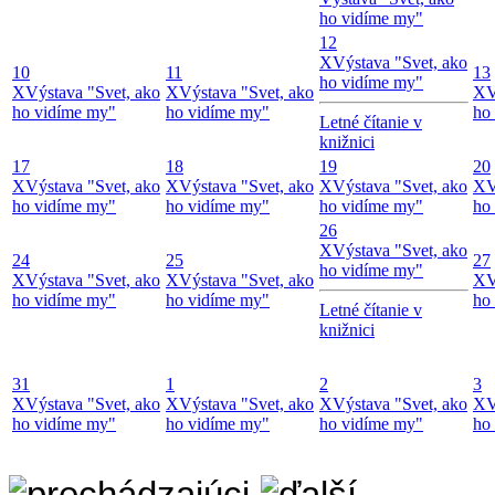
ho vidíme my"
12
X
Výstava "Svet, ako
10
11
13
ho vidíme my"
X
Výstava "Svet, ako
X
Výstava "Svet, ako
X
V
ho vidíme my"
ho vidíme my"
ho
Letné čítanie v
knižnici
17
18
19
20
X
Výstava "Svet, ako
X
Výstava "Svet, ako
X
Výstava "Svet, ako
X
V
ho vidíme my"
ho vidíme my"
ho vidíme my"
ho
26
X
Výstava "Svet, ako
24
25
27
ho vidíme my"
X
Výstava "Svet, ako
X
Výstava "Svet, ako
X
V
ho vidíme my"
ho vidíme my"
ho
Letné čítanie v
knižnici
31
1
2
3
X
Výstava "Svet, ako
X
Výstava "Svet, ako
X
Výstava "Svet, ako
X
V
ho vidíme my"
ho vidíme my"
ho vidíme my"
ho