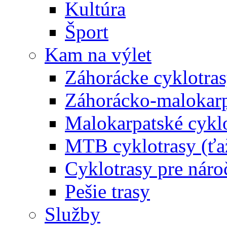
Kultúra
Šport
Kam na výlet
Záhorácke cyklotras
Záhorácko-malokarpa
Malokarpatské cyklo
MTB cyklotrasy (ťa
Cyklotrasy pre náro
Pešie trasy
Služby