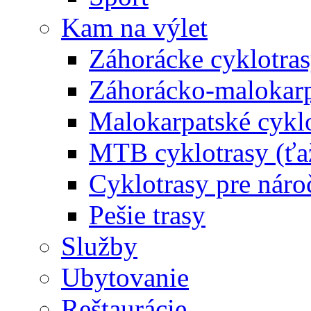
Kam na výlet
Záhorácke cyklotras
Záhorácko-malokarpa
Malokarpatské cyklo
MTB cyklotrasy (ťa
Cyklotrasy pre náro
Pešie trasy
Služby
Ubytovanie
Reštaurácie