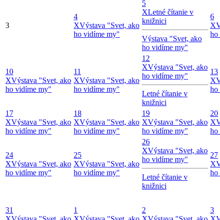
5
X
Letné čítanie v
4
6
knižnici
3
X
Výstava "Svet, ako
X
V
ho vidíme my"
ho
Výstava "Svet, ako
ho vidíme my"
12
X
Výstava "Svet, ako
10
11
13
ho vidíme my"
X
Výstava "Svet, ako
X
Výstava "Svet, ako
X
V
ho vidíme my"
ho vidíme my"
ho
Letné čítanie v
knižnici
17
18
19
20
X
Výstava "Svet, ako
X
Výstava "Svet, ako
X
Výstava "Svet, ako
X
V
ho vidíme my"
ho vidíme my"
ho vidíme my"
ho
26
X
Výstava "Svet, ako
24
25
27
ho vidíme my"
X
Výstava "Svet, ako
X
Výstava "Svet, ako
X
V
ho vidíme my"
ho vidíme my"
ho
Letné čítanie v
knižnici
31
1
2
3
X
Výstava "Svet, ako
X
Výstava "Svet, ako
X
Výstava "Svet, ako
X
V