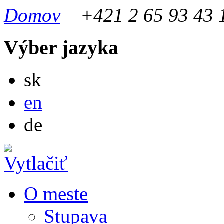
Domov
+421 2 65 93 43 
Výber jazyka
Slovensky
sk
English
en
Deutsch
de
O meste
Stupava