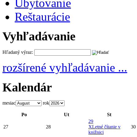
Ubytovanie
Reštaurácie
Vyhľadávanie
Hľadaný výraz:
rozšírené vyhľadávanie ...
Kalendár
mesiac
rok
Po
Ut
St
29
27
28
X
Letné čítanie v
30
knižnici