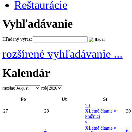
Reštaurácie
Vyhľadávanie
Hľadaný výraz:
rozšírené vyhľadávanie ...
Kalendár
mesiac
rok
Po
Ut
St
29
27
28
X
Letné čítanie v
30
knižnici
5
X
Letné čítanie v
4
6