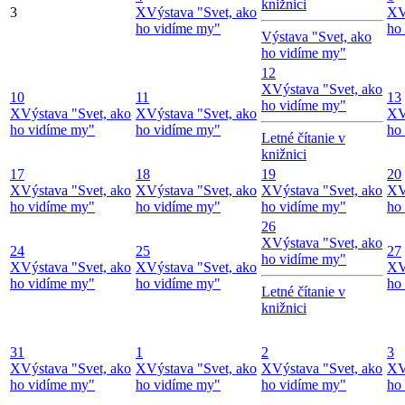
knižnici
3
X
Výstava "Svet, ako
X
V
ho vidíme my"
ho
Výstava "Svet, ako
ho vidíme my"
12
X
Výstava "Svet, ako
10
11
13
ho vidíme my"
X
Výstava "Svet, ako
X
Výstava "Svet, ako
X
V
ho vidíme my"
ho vidíme my"
ho
Letné čítanie v
knižnici
17
18
19
20
X
Výstava "Svet, ako
X
Výstava "Svet, ako
X
Výstava "Svet, ako
X
V
ho vidíme my"
ho vidíme my"
ho vidíme my"
ho
26
X
Výstava "Svet, ako
24
25
27
ho vidíme my"
X
Výstava "Svet, ako
X
Výstava "Svet, ako
X
V
ho vidíme my"
ho vidíme my"
ho
Letné čítanie v
knižnici
31
1
2
3
X
Výstava "Svet, ako
X
Výstava "Svet, ako
X
Výstava "Svet, ako
X
V
ho vidíme my"
ho vidíme my"
ho vidíme my"
ho