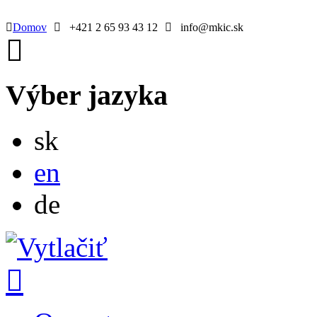
Domov
+421 2 65 93 43 12
info@mkic.sk
Výber jazyka
Slovensky
sk
English
en
Deutsch
de