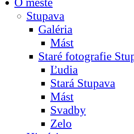
O meste
Stupava
Galéria
Mást
Staré fotografie St
Ľudia
Stará Stupava
Mást
Svadby
Zelo