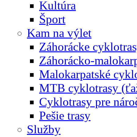
Kultúra
Šport
Kam na výlet
Záhorácke cyklotras
Záhorácko-malokarpa
Malokarpatské cyklo
MTB cyklotrasy (ťa
Cyklotrasy pre náro
Pešie trasy
Služby