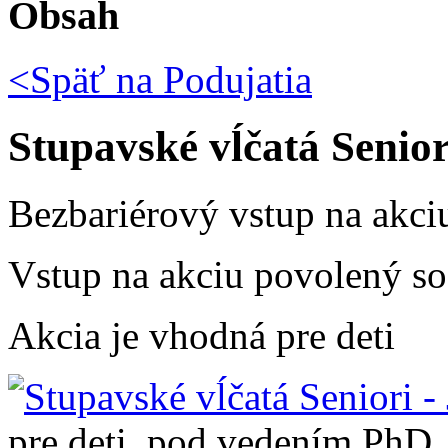
Obsah
<Späť na
Podujatia
Stupavské vĺčatá Senior
Bezbariérový vstup na akci
Vstup na akciu povolený so
Akcia je vhodná pre deti
pre deti, pod vedením PhD