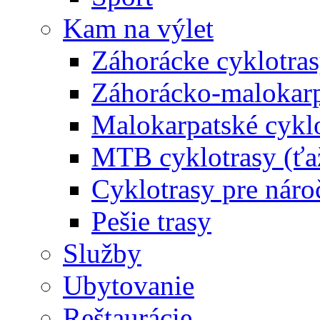
Kam na výlet
Záhorácke cyklotras
Záhorácko-malokarpa
Malokarpatské cyklo
MTB cyklotrasy (ťa
Cyklotrasy pre náro
Pešie trasy
Služby
Ubytovanie
Reštaurácie