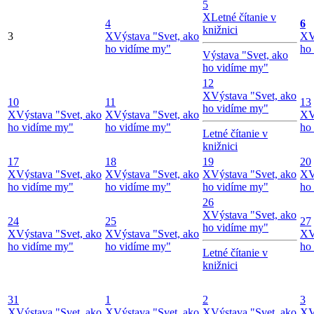
5
X
Letné čítanie v
4
6
knižnici
3
X
Výstava "Svet, ako
X
V
ho vidíme my"
ho
Výstava "Svet, ako
ho vidíme my"
12
X
Výstava "Svet, ako
10
11
13
ho vidíme my"
X
Výstava "Svet, ako
X
Výstava "Svet, ako
X
V
ho vidíme my"
ho vidíme my"
ho
Letné čítanie v
knižnici
17
18
19
20
X
Výstava "Svet, ako
X
Výstava "Svet, ako
X
Výstava "Svet, ako
X
V
ho vidíme my"
ho vidíme my"
ho vidíme my"
ho
26
X
Výstava "Svet, ako
24
25
27
ho vidíme my"
X
Výstava "Svet, ako
X
Výstava "Svet, ako
X
V
ho vidíme my"
ho vidíme my"
ho
Letné čítanie v
knižnici
31
1
2
3
X
Výstava "Svet, ako
X
Výstava "Svet, ako
X
Výstava "Svet, ako
X
V