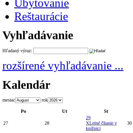
Ubytovanie
Reštaurácie
Vyhľadávanie
Hľadaný výraz:
rozšírené vyhľadávanie ...
Kalendár
mesiac
rok
Po
Ut
St
29
27
28
X
Letné čítanie v
30
knižnici