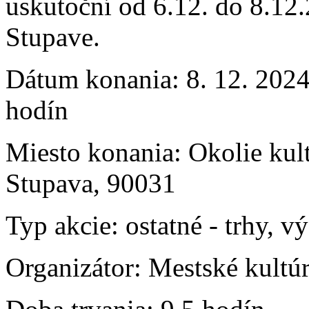
uskutoční od 6.12. do 8.12
Stupave.
Dátum konania:
8. 12. 2024
hodín
Miesto konania:
Okolie kul
Stupava, 90031
Typ akcie:
ostatné
-
trhy, v
Organizátor:
Mestské kultú