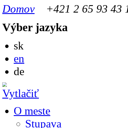
Domov
+421 2 65 93 43 
Výber jazyka
Slovensky
sk
English
en
Deutsch
de
O meste
Stupava