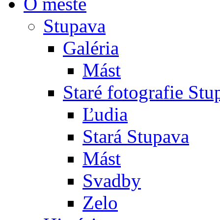
O meste
Stupava
Galéria
Mást
Staré fotografie St
Ľudia
Stará Stupava
Mást
Svadby
Zelo