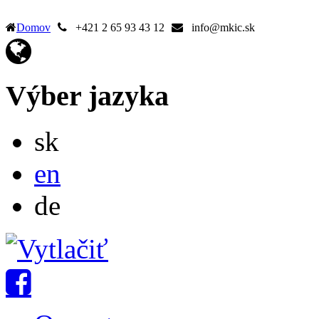
Domov
+421 2 65 93 43 12
info@mkic.sk
Výber jazyka
Slovensky
sk
English
en
Deutsch
de