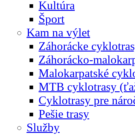
Kultúra
Šport
Kam na výlet
Záhorácke cyklotras
Záhorácko-malokarpa
Malokarpatské cyklo
MTB cyklotrasy (ťa
Cyklotrasy pre náro
Pešie trasy
Služby