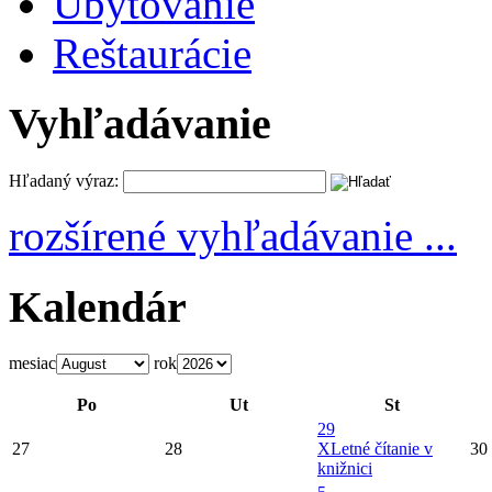
Ubytovanie
Reštaurácie
Vyhľadávanie
Hľadaný výraz:
rozšírené vyhľadávanie ...
Kalendár
mesiac
rok
Po
Ut
St
29
27
28
X
Letné čítanie v
30
knižnici