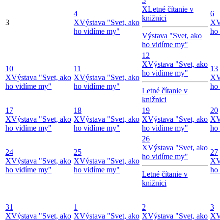
5
X
Letné čítanie v
4
6
knižnici
3
X
Výstava "Svet, ako
X
V
ho vidíme my"
ho
Výstava "Svet, ako
ho vidíme my"
12
X
Výstava "Svet, ako
10
11
13
ho vidíme my"
X
Výstava "Svet, ako
X
Výstava "Svet, ako
X
V
ho vidíme my"
ho vidíme my"
ho
Letné čítanie v
knižnici
17
18
19
20
X
Výstava "Svet, ako
X
Výstava "Svet, ako
X
Výstava "Svet, ako
X
V
ho vidíme my"
ho vidíme my"
ho vidíme my"
ho
26
X
Výstava "Svet, ako
24
25
27
ho vidíme my"
X
Výstava "Svet, ako
X
Výstava "Svet, ako
X
V
ho vidíme my"
ho vidíme my"
ho
Letné čítanie v
knižnici
31
1
2
3
X
Výstava "Svet, ako
X
Výstava "Svet, ako
X
Výstava "Svet, ako
X
V