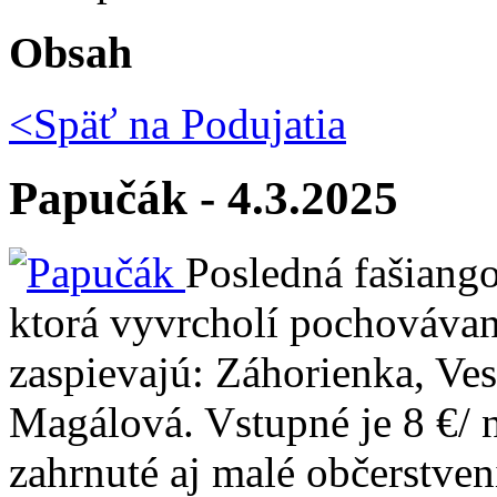
Obsah
<Späť na
Podujatia
Papučák - 4.3.2025
Posledná fašiang
ktorá vyvrcholí pochovávan
zaspievajú: Záhorienka, Ve
Magálová. Vstupné je 8 €/ n
zahrnuté aj malé občerstven