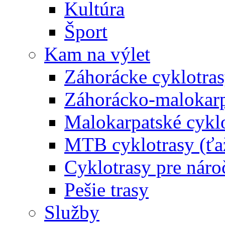
Kultúra
Šport
Kam na výlet
Záhorácke cyklotras
Záhorácko-malokarpa
Malokarpatské cyklo
MTB cyklotrasy (ťa
Cyklotrasy pre náro
Pešie trasy
Služby