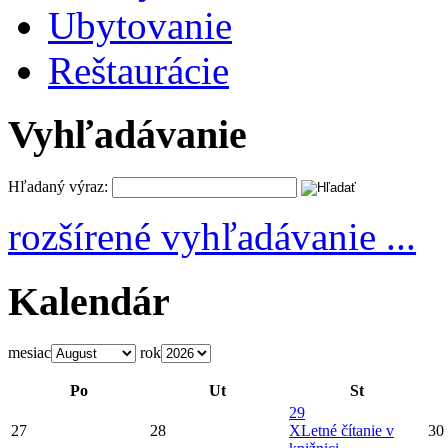
Ubytovanie
Reštaurácie
Vyhľadávanie
Hľadaný výraz:
rozšírené vyhľadávanie ...
Kalendár
mesiac
rok
Po
Ut
St
29
27
28
X
Letné čítanie v
30