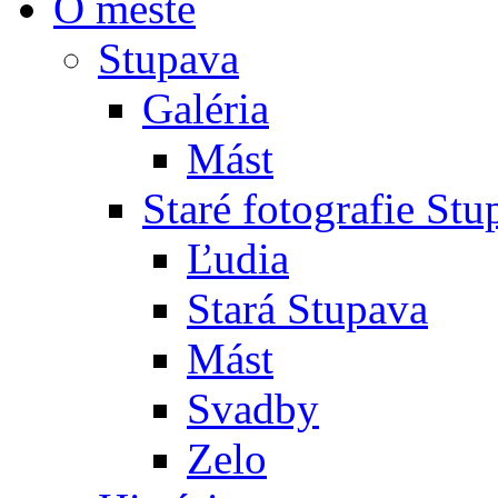
O meste
Stupava
Galéria
Mást
Staré fotografie St
Ľudia
Stará Stupava
Mást
Svadby
Zelo