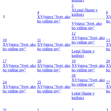
knižnici
5
X
Letné čítanie v
4
6
knižnici
3
X
Výstava "Svet, ako
X
V
ho vidíme my"
ho
Výstava "Svet, ako
ho vidíme my"
12
X
Výstava "Svet, ako
10
11
13
ho vidíme my"
X
Výstava "Svet, ako
X
Výstava "Svet, ako
X
V
ho vidíme my"
ho vidíme my"
ho
Letné čítanie v
knižnici
17
18
19
20
X
Výstava "Svet, ako
X
Výstava "Svet, ako
X
Výstava "Svet, ako
X
V
ho vidíme my"
ho vidíme my"
ho vidíme my"
ho
26
X
Výstava "Svet, ako
24
25
27
ho vidíme my"
X
Výstava "Svet, ako
X
Výstava "Svet, ako
X
V
ho vidíme my"
ho vidíme my"
ho
Letné čítanie v
knižnici
31
1
2
3