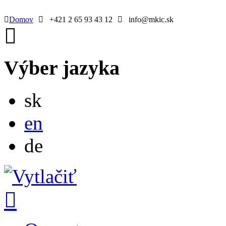
Domov
+421 2 65 93 43 12
info@mkic.sk
Výber jazyka
Slovensky
sk
English
en
Deutsch
de