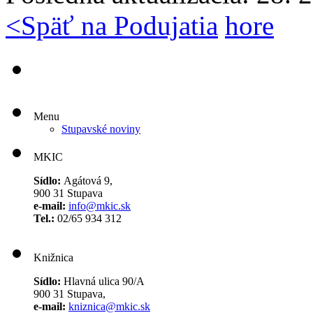
<
Späť na Podujatia
hore
Menu
Stupavské noviny
MKIC
Sídlo:
Agátová 9,
900 31 Stupava
e-mail:
info@mkic.sk
Tel.:
02/65 934 312
Knižnica
Sídlo:
Hlavná ulica 90/A
900 31 Stupava,
e-mail:
kniznica@mkic.sk