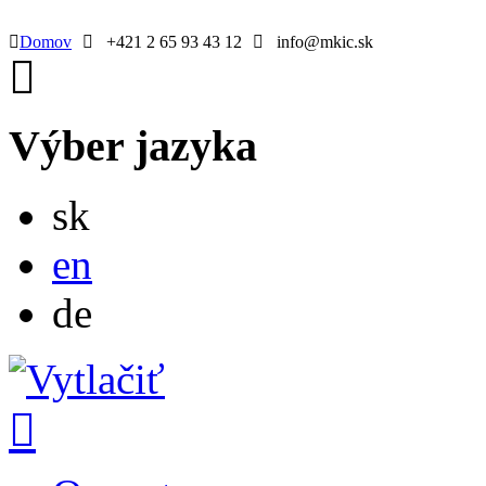
Domov
+421 2 65 93 43 12
info@mkic.sk
Výber jazyka
Slovensky
sk
English
en
Deutsch
de