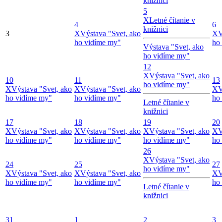
knižnici
5
X
Letné čítanie v
4
6
knižnici
3
X
Výstava "Svet, ako
X
V
ho vidíme my"
ho
Výstava "Svet, ako
ho vidíme my"
12
X
Výstava "Svet, ako
10
11
13
ho vidíme my"
X
Výstava "Svet, ako
X
Výstava "Svet, ako
X
V
ho vidíme my"
ho vidíme my"
ho
Letné čítanie v
knižnici
17
18
19
20
X
Výstava "Svet, ako
X
Výstava "Svet, ako
X
Výstava "Svet, ako
X
V
ho vidíme my"
ho vidíme my"
ho vidíme my"
ho
26
X
Výstava "Svet, ako
24
25
27
ho vidíme my"
X
Výstava "Svet, ako
X
Výstava "Svet, ako
X
V
ho vidíme my"
ho vidíme my"
ho
Letné čítanie v
knižnici
31
1
2
3