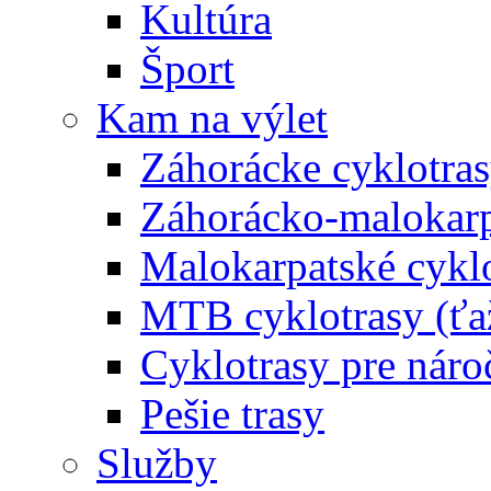
Kultúra
Šport
Kam na výlet
Záhorácke cyklotras
Záhorácko-malokarpa
Malokarpatské cyklo
MTB cyklotrasy (ťa
Cyklotrasy pre náro
Pešie trasy
Služby