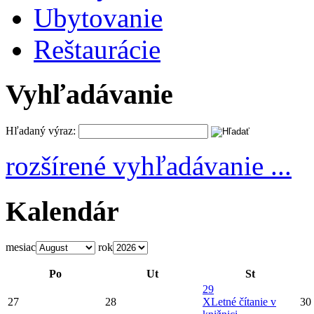
Ubytovanie
Reštaurácie
Vyhľadávanie
Hľadaný výraz:
rozšírené vyhľadávanie ...
Kalendár
mesiac
rok
Po
Ut
St
29
27
28
X
Letné čítanie v
30