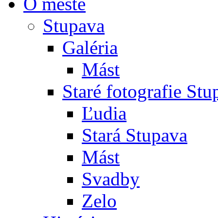
O meste
Stupava
Galéria
Mást
Staré fotografie St
Ľudia
Stará Stupava
Mást
Svadby
Zelo