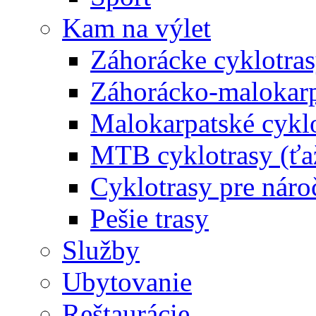
Kam na výlet
Záhorácke cyklotras
Záhorácko-malokarpa
Malokarpatské cyklo
MTB cyklotrasy (ťa
Cyklotrasy pre náro
Pešie trasy
Služby
Ubytovanie
Reštaurácie