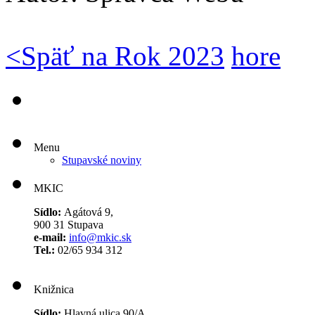
<
Späť na Rok 2023
hore
Menu
Stupavské noviny
MKIC
Sídlo:
Agátová 9,
900 31 Stupava
e-mail:
info@mkic.sk
Tel.:
02/65 934 312
Knižnica
Sídlo:
Hlavná ulica 90/A