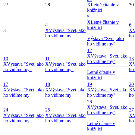
27
28
X
Letné čítanie v
30
knižnici
5
X
Letné čítanie v
4
6
knižnici
3
X
Výstava "Svet, ako
X
V
ho vidíme my"
ho
Výstava "Svet, ako
ho vidíme my"
12
X
Výstava "Svet, ako
10
11
13
ho vidíme my"
X
Výstava "Svet, ako
X
Výstava "Svet, ako
X
V
ho vidíme my"
ho vidíme my"
ho
Letné čítanie v
knižnici
17
18
19
20
X
Výstava "Svet, ako
X
Výstava "Svet, ako
X
Výstava "Svet, ako
X
V
ho vidíme my"
ho vidíme my"
ho vidíme my"
ho
26
X
Výstava "Svet, ako
24
25
27
ho vidíme my"
X
Výstava "Svet, ako
X
Výstava "Svet, ako
X
V
ho vidíme my"
ho vidíme my"
ho
Letné čítanie v
knižnici