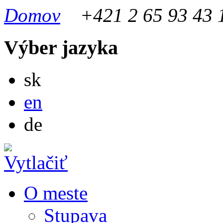
Domov
+421 2 65 93 43 
Výber jazyka
Slovensky
sk
English
en
Deutsch
de
O meste
Stupava