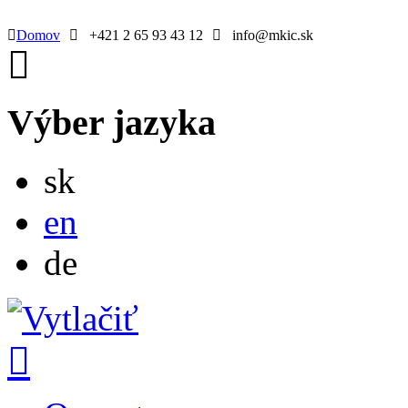
Domov
+421 2 65 93 43 12
info@mkic.sk
Výber jazyka
Slovensky
sk
English
en
Deutsch
de