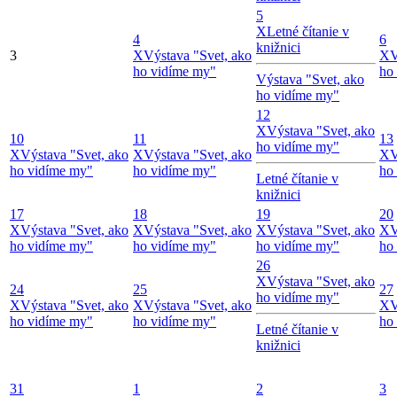
5
X
Letné čítanie v
4
6
knižnici
3
X
Výstava "Svet, ako
X
V
ho vidíme my"
ho
Výstava "Svet, ako
ho vidíme my"
12
X
Výstava "Svet, ako
10
11
13
ho vidíme my"
X
Výstava "Svet, ako
X
Výstava "Svet, ako
X
V
ho vidíme my"
ho vidíme my"
ho
Letné čítanie v
knižnici
17
18
19
20
X
Výstava "Svet, ako
X
Výstava "Svet, ako
X
Výstava "Svet, ako
X
V
ho vidíme my"
ho vidíme my"
ho vidíme my"
ho
26
X
Výstava "Svet, ako
24
25
27
ho vidíme my"
X
Výstava "Svet, ako
X
Výstava "Svet, ako
X
V
ho vidíme my"
ho vidíme my"
ho
Letné čítanie v
knižnici
31
1
2
3