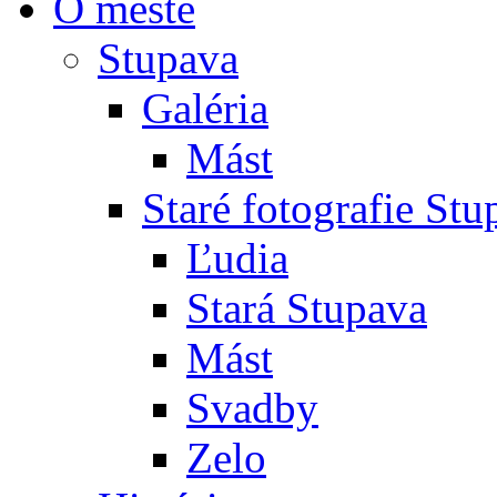
O meste
Stupava
Galéria
Mást
Staré fotografie St
Ľudia
Stará Stupava
Mást
Svadby
Zelo