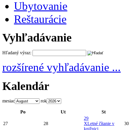
Ubytovanie
Reštaurácie
Vyhľadávanie
Hľadaný výraz:
rozšírené vyhľadávanie ...
Kalendár
mesiac
rok
Po
Ut
St
29
27
28
X
Letné čítanie v
30
knižnici