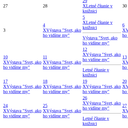
29
27
28
X
Letné čítanie v
30
knižnici
5
X
Letné čítanie v
4
6
knižnici
3
X
Výstava "Svet, ako
X
V
ho vidíme my"
ho
Výstava "Svet, ako
ho vidíme my"
12
X
Výstava "Svet, ako
10
11
13
ho vidíme my"
X
Výstava "Svet, ako
X
Výstava "Svet, ako
X
V
ho vidíme my"
ho vidíme my"
ho
Letné čítanie v
knižnici
17
18
19
20
X
Výstava "Svet, ako
X
Výstava "Svet, ako
X
Výstava "Svet, ako
X
V
ho vidíme my"
ho vidíme my"
ho vidíme my"
ho
26
X
Výstava "Svet, ako
24
25
27
ho vidíme my"
X
Výstava "Svet, ako
X
Výstava "Svet, ako
X
V
ho vidíme my"
ho vidíme my"
ho
Letné čítanie v
knižnici