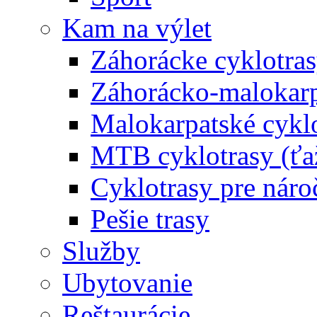
Kam na výlet
Záhorácke cyklotras
Záhorácko-malokarpa
Malokarpatské cyklo
MTB cyklotrasy (ťa
Cyklotrasy pre náro
Pešie trasy
Služby
Ubytovanie
Reštaurácie