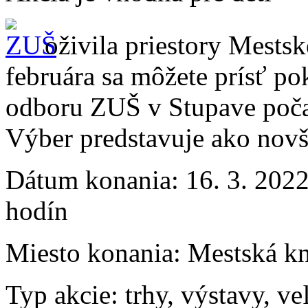
oživila priestory Mests
februára sa môžete prísť p
odboru ZUŠ v Stupave počas
Výber predstavuje ako novšie
Dátum konania:
16. 3. 2022
hodín
Miesto konania:
Mestská kn
Typ akcie:
trhy, výstavy, ve