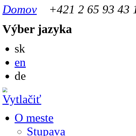
Domov
+421 2 65 93 43 
Výber jazyka
Slovensky
sk
English
en
Deutsch
de
O meste
Stupava