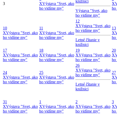
knižnici
3
X
Výstava "Svet, ako
X
V
ho vidíme my"
ho
Výstava "Svet, ako
ho vidíme my"
12
X
Výstava "Svet, ako
10
11
13
ho vidíme my"
X
Výstava "Svet, ako
X
Výstava "Svet, ako
X
V
ho vidíme my"
ho vidíme my"
ho
Letné čítanie v
knižnici
17
18
19
20
X
Výstava "Svet, ako
X
Výstava "Svet, ako
X
Výstava "Svet, ako
X
V
ho vidíme my"
ho vidíme my"
ho vidíme my"
ho
26
X
Výstava "Svet, ako
24
25
27
ho vidíme my"
X
Výstava "Svet, ako
X
Výstava "Svet, ako
X
V
ho vidíme my"
ho vidíme my"
ho
Letné čítanie v
knižnici
31
1
2
3
X
Výstava "Svet, ako
X
Výstava "Svet, ako
X
Výstava "Svet, ako
X
V
ho vidíme my"
ho vidíme my"
ho vidíme my"
ho