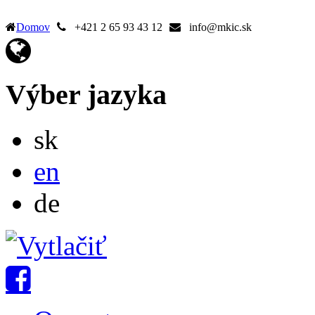
Domov
+421 2 65 93 43 12
info@mkic.sk
Výber jazyka
Slovensky
sk
English
en
Deutsch
de