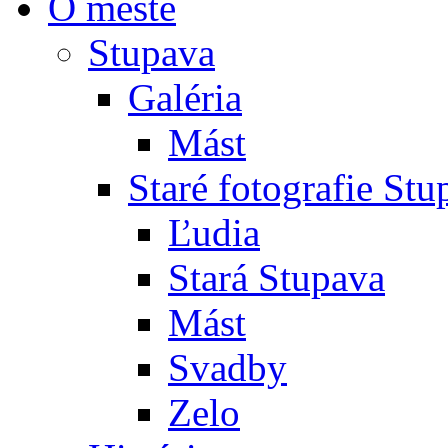
O meste
Stupava
Galéria
Mást
Staré fotografie St
Ľudia
Stará Stupava
Mást
Svadby
Zelo