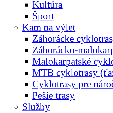
Kultúra
Šport
Kam na výlet
Záhorácke cyklotras
Záhorácko-malokarpa
Malokarpatské cyklo
MTB cyklotrasy (ťa
Cyklotrasy pre náro
Pešie trasy
Služby