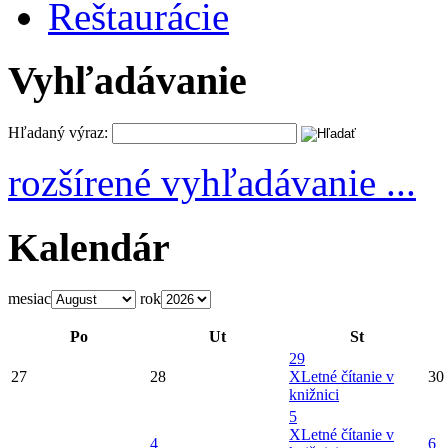
Reštaurácie
Vyhľadávanie
Hľadaný výraz:
rozšírené vyhľadávanie ...
Kalendár
mesiac
rok
Po
Ut
St
29
27
28
X
Letné čítanie v
30
knižnici
5
X
Letné čítanie v
4
6