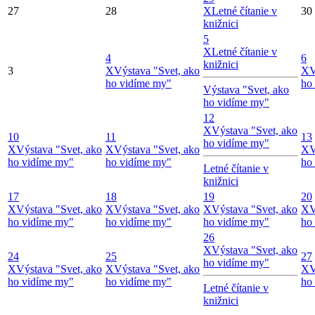
27
28
X
Letné čítanie v
30
knižnici
5
X
Letné čítanie v
4
6
knižnici
3
X
Výstava "Svet, ako
X
V
ho vidíme my"
ho
Výstava "Svet, ako
ho vidíme my"
12
X
Výstava "Svet, ako
10
11
13
ho vidíme my"
X
Výstava "Svet, ako
X
Výstava "Svet, ako
X
V
ho vidíme my"
ho vidíme my"
ho
Letné čítanie v
knižnici
17
18
19
20
X
Výstava "Svet, ako
X
Výstava "Svet, ako
X
Výstava "Svet, ako
X
V
ho vidíme my"
ho vidíme my"
ho vidíme my"
ho
26
X
Výstava "Svet, ako
24
25
27
ho vidíme my"
X
Výstava "Svet, ako
X
Výstava "Svet, ako
X
V
ho vidíme my"
ho vidíme my"
ho
Letné čítanie v
knižnici