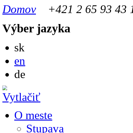
Domov
+421 2 65 93 43 
Výber jazyka
Slovensky
sk
English
en
Deutsch
de
O meste
Stupava