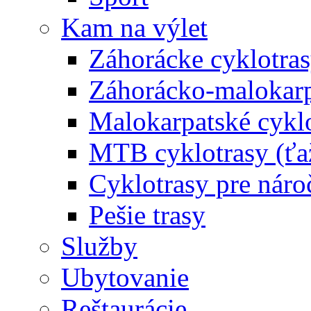
Kam na výlet
Záhorácke cyklotras
Záhorácko-malokarpa
Malokarpatské cyklo
MTB cyklotrasy (ťa
Cyklotrasy pre náro
Pešie trasy
Služby
Ubytovanie
Reštaurácie