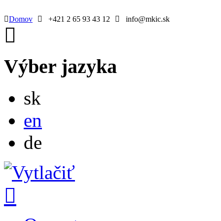
Domov
+421 2 65 93 43 12
info@mkic.sk
Výber jazyka
Slovensky
sk
English
en
Deutsch
de