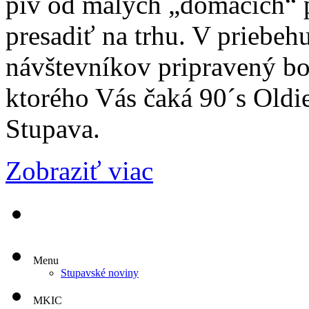
pív od malých „domácich“ p
presadiť na trhu. V priebeh
návštevníkov pripravený bo
ktorého Vás čaká 90´s Oldie
Stupava.
Zobraziť viac
Menu
Stupavské noviny
MKIC