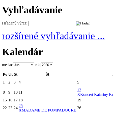
Vyhľadávanie
Hľadaný výraz:
rozšírené vyhľadávanie ...
Kalendár
mesiac
rok
Po
Ut
St
Št
1
2
3
4
5
12
8
9
10
11
X
Koncert Katariny Ko
15
16
17
18
19
25
22
23
24
26
X
MADAME DE POMPADOURE