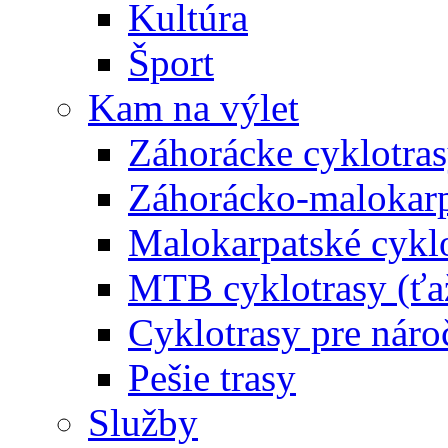
Kultúra
Šport
Kam na výlet
Záhorácke cyklotras
Záhorácko-malokarpa
Malokarpatské cyklo
MTB cyklotrasy (ťa
Cyklotrasy pre náro
Pešie trasy
Služby