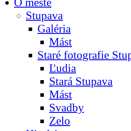
O meste
Stupava
Galéria
Mást
Staré fotografie St
Ľudia
Stará Stupava
Mást
Svadby
Zelo