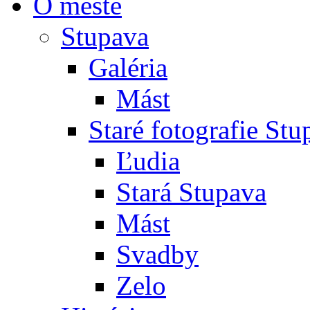
O meste
Stupava
Galéria
Mást
Staré fotografie St
Ľudia
Stará Stupava
Mást
Svadby
Zelo