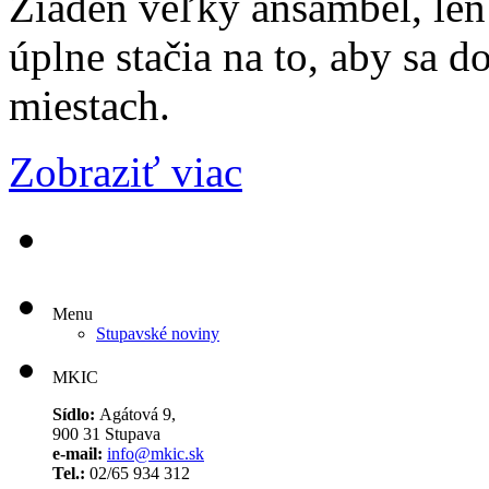
Žiaden veľký ansámbel, len 
úplne stačia na to, aby sa d
miestach.
Zobraziť viac
Menu
Stupavské noviny
MKIC
Sídlo:
Agátová 9,
900 31 Stupava
e-mail:
info@mkic.sk
Tel.:
02/65 934 312