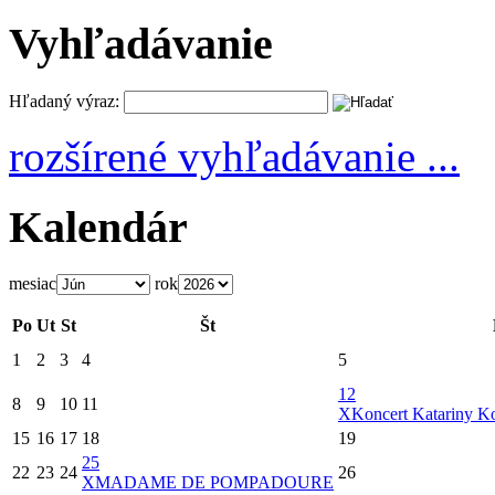
Vyhľadávanie
Hľadaný výraz:
rozšírené vyhľadávanie ...
Kalendár
mesiac
rok
Po
Ut
St
Št
1
2
3
4
5
12
8
9
10
11
X
Koncert Katariny Ko
15
16
17
18
19
25
22
23
24
26
X
MADAME DE POMPADOURE