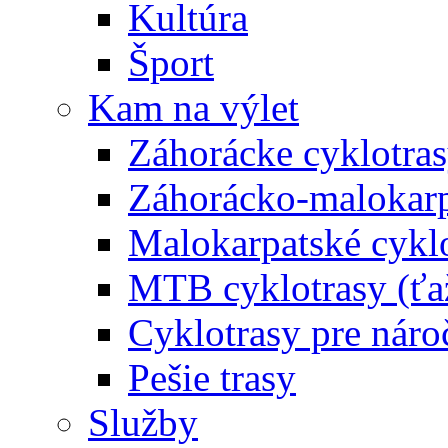
Kultúra
Šport
Kam na výlet
Záhorácke cyklotras
Záhorácko-malokarpa
Malokarpatské cyklo
MTB cyklotrasy (ťa
Cyklotrasy pre náro
Pešie trasy
Služby