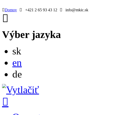
Domov
+421 2 65 93 43 12
info@mkic.sk
Výber jazyka
Slovensky
sk
English
en
Deutsch
de