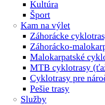
Kultúra
Šport
Kam na výlet
Záhorácke cyklotras
Záhorácko-malokarpa
Malokarpatské cyklo
MTB cyklotrasy (ťa
Cyklotrasy pre náro
Pešie trasy
Služby