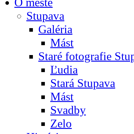
O meste
Stupava
Galéria
Mást
Staré fotografie St
Ľudia
Stará Stupava
Mást
Svadby
Zelo