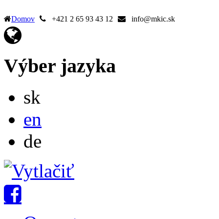
Domov
+421 2 65 93 43 12
info@mkic.sk
Výber jazyka
Slovensky
sk
English
en
Deutsch
de