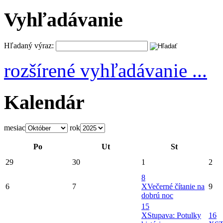
Vyhľadávanie
Hľadaný výraz:
rozšírené vyhľadávanie ...
Kalendár
mesiac
rok
Po
Ut
St
29
30
1
2
8
6
7
X
Večerné čítanie na
9
dobrú noc
15
X
Stupava: Potulky
16