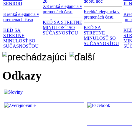
28
dobrú noc
SENIORI
JUN
X
Krehká elegancia v
premenách času
Krehká elegancia v
Krehká elegancia v
Kreh
premenách času
premenách času
prem
KEĎ SA STRETNE
MINULOSŤ SO
KEĎ SA
KEĎ SA
KE
SÚČASNOSŤOU
STRETNE
STRETNE
ST
MINULOSŤ SO
MINULOSŤ SO
MI
SÚČASNOSŤOU
SÚČASNOSŤOU
SÚ
Odkazy