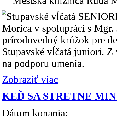
Mestská knižnica Ruda M
Morica v spolupráci s Mgr.
prírodovedný krúžok pre det
Stupavské vĺčatá juniori. Z
na podporu umenia.
Zobraziť viac
KEĎ SA STRETNE MI
Dátum konania: