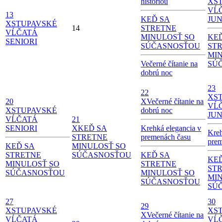
históriou
X
S
VĹ
13
KEĎ SA
JUN
X
STUPAVSKÉ
14
STRETNE
VĹČATÁ
MINULOSŤ SO
KE
SENIORI
SÚČASNOSŤOU
ST
MI
Večerné čítanie na
SÚ
dobrú noc
23
22
X
S
20
X
Večerné čítanie na
VĹ
X
STUPAVSKÉ
dobrú noc
JUN
VĹČATÁ
21
SENIORI
X
KEĎ SA
Krehká elegancia v
Kreh
STRETNE
premenách času
prem
KEĎ SA
MINULOSŤ SO
STRETNE
SÚČASNOSŤOU
KEĎ SA
KE
MINULOSŤ SO
STRETNE
ST
SÚČASNOSŤOU
MINULOSŤ SO
MI
SÚČASNOSŤOU
SÚ
27
30
29
X
STUPAVSKÉ
X
S
X
Večerné čítanie na
VĹČATÁ
VĹ