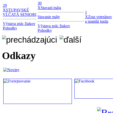
30
29
X
Stavaní mája
X
STUPAVSKÉ
1
VĹČATÁ SENIORI
Stavanie máje
X
Zraz veteránov
a spanilá jazda
Výstava prác žiakov
Výstava prác žiakov
Pohodky
Pohodky
Odkazy