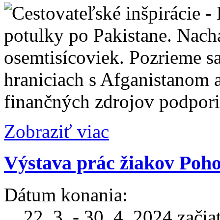
potulky po Pakistane. Nachá
osemtisícoviek. Pozrieme sa
hraniciach s Afganistanom a
finančných zdrojov podpor
Zobraziť viac
Výstava prác žiakov Poh
Dátum konania:
22. 3. - 30. 4. 2024 zači