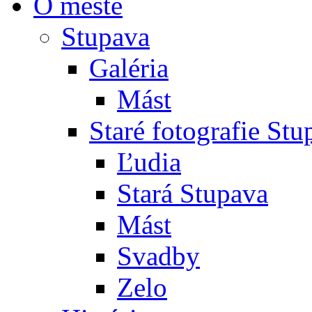
O meste
Stupava
Galéria
Mást
Staré fotografie St
Ľudia
Stará Stupava
Mást
Svadby
Zelo