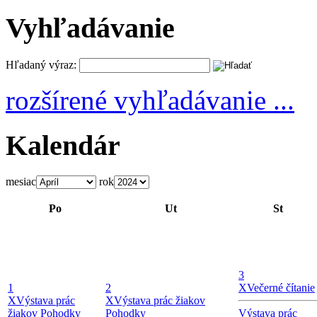
Vyhľadávanie
Hľadaný výraz:
rozšírené vyhľadávanie ...
Kalendár
mesiac
rok
Po
Ut
St
3
1
2
X
Večerné čítanie
X
Výstava prác
X
Výstava prác žiakov
žiakov Pohodky
Pohodky
Výstava prác