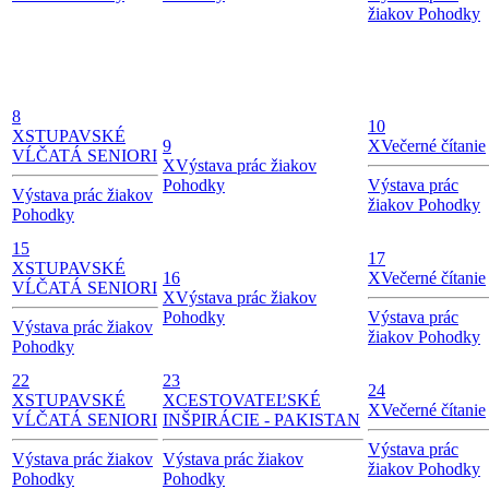
žiakov Pohodky
8
10
X
STUPAVSKÉ
9
X
Večerné čítanie
VĹČATÁ SENIORI
X
Výstava prác žiakov
Pohodky
Výstava prác
Výstava prác žiakov
žiakov Pohodky
Pohodky
15
17
X
STUPAVSKÉ
16
X
Večerné čítanie
VĹČATÁ SENIORI
X
Výstava prác žiakov
Pohodky
Výstava prác
Výstava prác žiakov
žiakov Pohodky
Pohodky
22
23
24
X
STUPAVSKÉ
X
CESTOVATEĽSKÉ
X
Večerné čítanie
VĹČATÁ SENIORI
INŠPIRÁCIE - PAKISTAN
Výstava prác
Výstava prác žiakov
Výstava prác žiakov
žiakov Pohodky
Pohodky
Pohodky