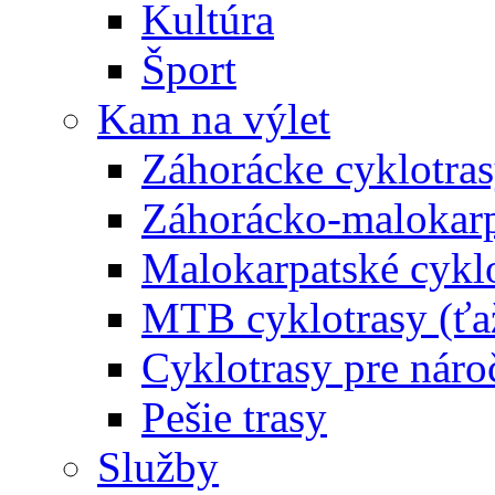
Kultúra
Šport
Kam na výlet
Záhorácke cyklotras
Záhorácko-malokarpa
Malokarpatské cyklo
MTB cyklotrasy (ťa
Cyklotrasy pre náro
Pešie trasy
Služby