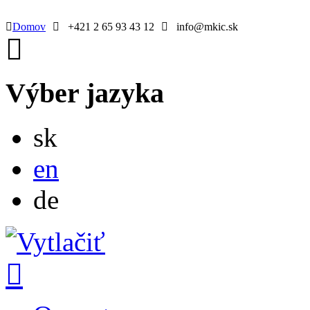
Domov
+421 2 65 93 43 12
info@mkic.sk
Výber jazyka
Slovensky
sk
English
en
Deutsch
de