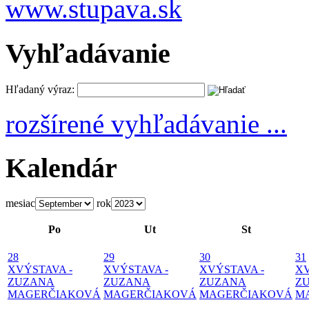
Vyhľadávanie
Hľadaný výraz:
rozšírené vyhľadávanie ...
Kalendár
mesiac
rok
Po
Ut
St
28
29
30
31
X
VÝSTAVA -
X
VÝSTAVA -
X
VÝSTAVA -
X
ZUZANA
ZUZANA
ZUZANA
Z
MAGERČIAKOVÁ
MAGERČIAKOVÁ
MAGERČIAKOVÁ
M