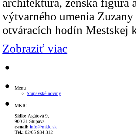
architektúra, ženská figúra
výtvarného umenia Zuzany 
otváracích hodín Mestskej 
Zobraziť viac
Menu
Stupavské noviny
MKIC
Sídlo:
Agátová 9,
900 31 Stupava
e-mail:
info@mkic.sk
Tel.:
02/65 934 312