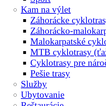
Kam na výlet
Záhorácke cyklotras
Záhorácko-malokarpa
Malokarpatské cyklo
MTB cyklotrasy (ťa
Cyklotrasy pre náro
Pešie trasy
Služby
Ubytovanie
Reštaurácie