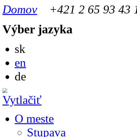
Domov
+421 2 65 93 43 
Výber jazyka
Slovensky
sk
English
en
Deutsch
de
O meste
Stupava