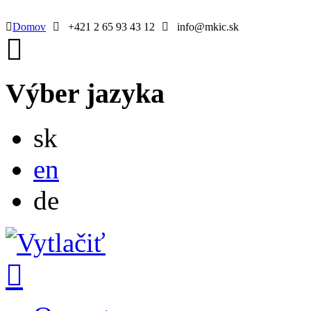
Domov
+421 2 65 93 43 12
info@mkic.sk
Výber jazyka
Slovensky
sk
English
en
Deutsch
de