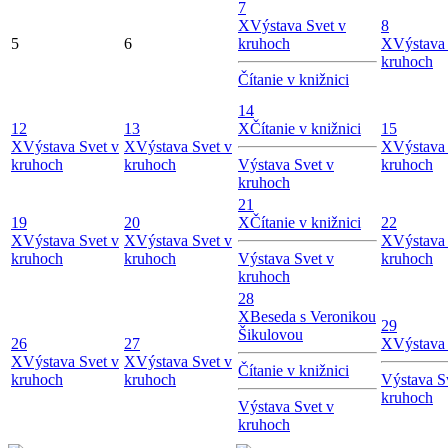
7
X
Výstava Svet v
8
5
6
kruhoch
X
Výstava 
kruhoch
Čítanie v knižnici
14
12
13
X
Čítanie v knižnici
15
X
Výstava Svet v
X
Výstava Svet v
X
Výstava 
kruhoch
kruhoch
Výstava Svet v
kruhoch
kruhoch
21
19
20
X
Čítanie v knižnici
22
X
Výstava Svet v
X
Výstava Svet v
X
Výstava 
kruhoch
kruhoch
Výstava Svet v
kruhoch
kruhoch
28
X
Beseda s Veronikou
29
Šikulovou
26
27
X
Výstava
X
Výstava Svet v
X
Výstava Svet v
Čítanie v knižnici
kruhoch
kruhoch
Výstava S
kruhoch
Výstava Svet v
kruhoch