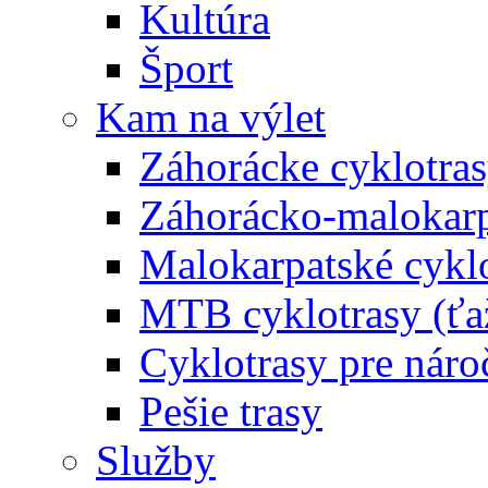
Kultúra
Šport
Kam na výlet
Záhorácke cyklotras
Záhorácko-malokarpa
Malokarpatské cyklo
MTB cyklotrasy (ťa
Cyklotrasy pre náro
Pešie trasy
Služby