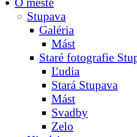
O meste
Stupava
Galéria
Mást
Staré fotografie St
Ľudia
Stará Stupava
Mást
Svadby
Zelo