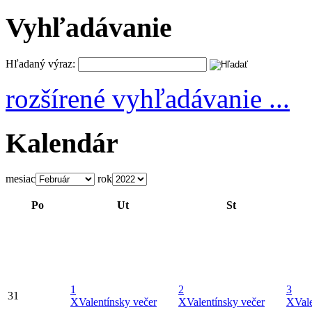
Vyhľadávanie
Hľadaný výraz:
rozšírené vyhľadávanie ...
Kalendár
mesiac
rok
Po
Ut
St
1
2
3
31
X
Valentínsky večer
X
Valentínsky večer
X
Val