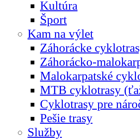
Kultúra
Šport
Kam na výlet
Záhorácke cyklotras
Záhorácko-malokarpa
Malokarpatské cyklo
MTB cyklotrasy (ťa
Cyklotrasy pre náro
Pešie trasy
Služby