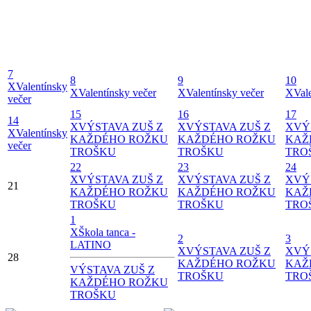
7
8
9
10
X
Valentínsky
X
Valentínsky večer
X
Valentínsky večer
X
Val
večer
15
16
17
14
X
VÝSTAVA ZUŠ Z
X
VÝSTAVA ZUŠ Z
X
VÝ
X
Valentínsky
KAŽDÉHO ROŽKU
KAŽDÉHO ROŽKU
KAŽ
večer
TROŠKU
TROŠKU
TRO
22
23
24
X
VÝSTAVA ZUŠ Z
X
VÝSTAVA ZUŠ Z
X
VÝ
21
KAŽDÉHO ROŽKU
KAŽDÉHO ROŽKU
KAŽ
TROŠKU
TROŠKU
TRO
1
X
Škola tanca -
2
3
LATINO
X
VÝSTAVA ZUŠ Z
X
VÝ
28
KAŽDÉHO ROŽKU
KAŽ
VÝSTAVA ZUŠ Z
TROŠKU
TRO
KAŽDÉHO ROŽKU
TROŠKU