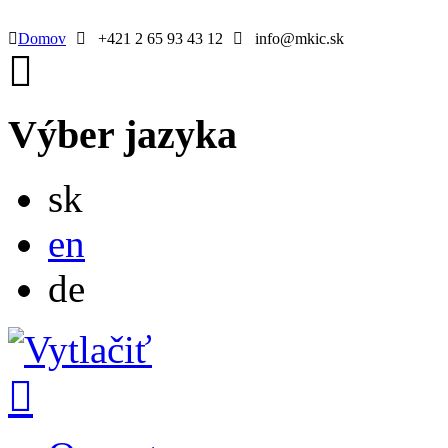
Domov
+421 2 65 93 43 12
info@mkic.sk
Výber jazyka
Slovensky
sk
English
en
Deutsch
de