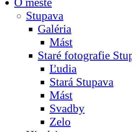
O meste
Stupava
Galéria
Mást
Staré fotografie St
Ľudia
Stará Stupava
Mást
Svadby
Zelo