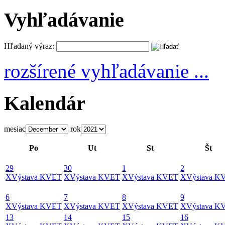
Vyhľadávanie
Hľadaný výraz:
rozšírené vyhľadávanie ...
Kalendár
mesiac
rok
Po
Ut
St
Št
29
30
1
2
X
Výstava KVET
X
Výstava KVET
X
Výstava KVET
X
Výstava K
6
7
8
9
X
Výstava KVET
X
Výstava KVET
X
Výstava KVET
X
Výstava K
13
14
15
16