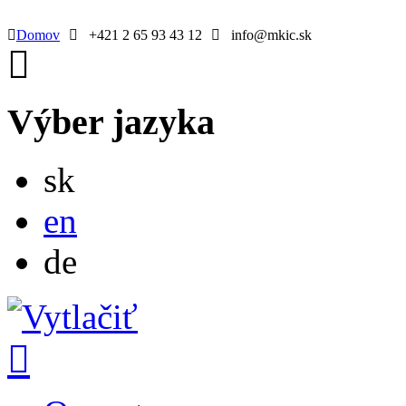
Domov
+421 2 65 93 43 12
info@mkic.sk
Výber jazyka
Slovensky
sk
English
en
Deutsch
de