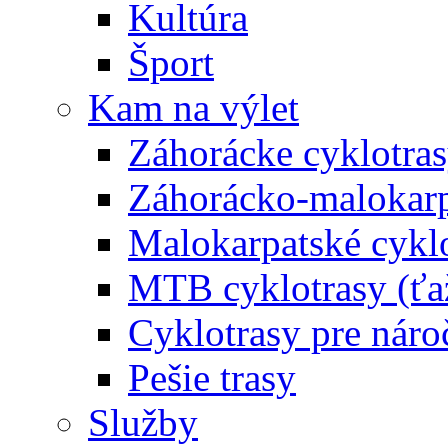
Kultúra
Šport
Kam na výlet
Záhorácke cyklotras
Záhorácko-malokarpa
Malokarpatské cyklo
MTB cyklotrasy (ťa
Cyklotrasy pre náro
Pešie trasy
Služby