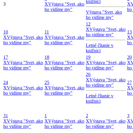
knižnici
3
X
Výstava "Svet, ako
X
V
ho vidíme my"
ho
Výstava "Svet, ako
ho vidíme my"
12
X
Výstava "Svet, ako
10
11
13
ho vidíme my"
X
Výstava "Svet, ako
X
Výstava "Svet, ako
X
V
ho vidíme my"
ho vidíme my"
ho
Letné čítanie v
knižnici
17
18
19
20
X
Výstava "Svet, ako
X
Výstava "Svet, ako
X
Výstava "Svet, ako
X
V
ho vidíme my"
ho vidíme my"
ho vidíme my"
ho
26
X
Výstava "Svet, ako
24
25
27
ho vidíme my"
X
Výstava "Svet, ako
X
Výstava "Svet, ako
X
V
ho vidíme my"
ho vidíme my"
ho
Letné čítanie v
knižnici
31
1
2
3
X
Výstava "Svet, ako
X
Výstava "Svet, ako
X
Výstava "Svet, ako
X
V
ho vidíme my"
ho vidíme my"
ho vidíme my"
ho