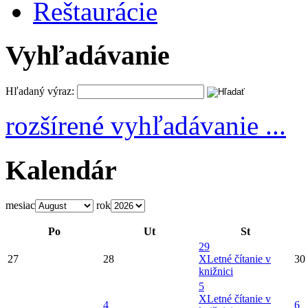
Reštaurácie
Vyhľadávanie
Hľadaný výraz:
rozšírené vyhľadávanie ...
Kalendár
mesiac
rok
Po
Ut
St
29
27
28
X
Letné čítanie v
30
knižnici
5
X
Letné čítanie v
4
6