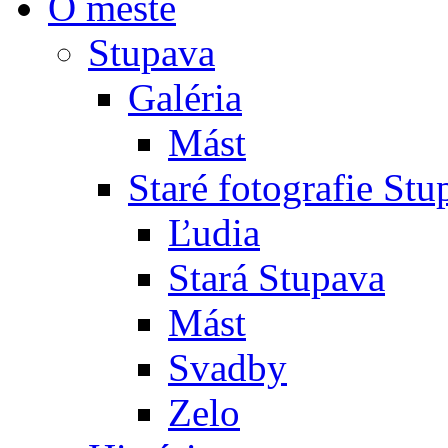
O meste
Stupava
Galéria
Mást
Staré fotografie St
Ľudia
Stará Stupava
Mást
Svadby
Zelo